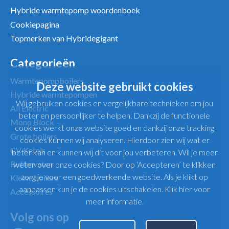
Hybride warmtepomp woordenboek
Cookiepagina
Topmerken van Hybridegigant
Categorieën
Warmtepompboilers
Deze website gebruikt cookies
Hybride warmtepompen
Wij gebruiken cookies en vergelijkbare technieken om jou
All Electric
beter en persoonlijker te helpen. Dankzij de functionele
Mono Block
cookies werkt onze website goed en dankzij onze tracking
Grote boilers
cookies kunnen wij analyseren. Hierdoor zien wij wat er
CV Ketels
beter kan en kunnen wij dit voor jou verbeteren. Wil je meer
Buffervaten
weten over onze cookies? Door op ‘Accepteren’ te klikken
zorg je voor een goedwerkende website. Als je klikt op
Kleine boilers
aanpassen kun je de cookies uitschakelen.
Klik hier voor
Accessoires
meer informatie
.
Volg ons op