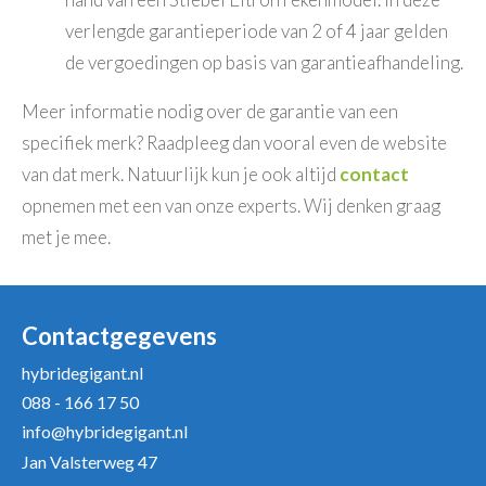
verlengde garantieperiode van 2 of 4 jaar gelden
de vergoedingen op basis van garantieafhandeling.
Meer informatie nodig over de garantie van een
specifiek merk? Raadpleeg dan vooral even de website
van dat merk. Natuurlijk kun je ook altijd
contact
opnemen met een van onze experts. Wij denken graag
met je mee.
Contactgegevens
hybridegigant.nl
088 - 166 17 50
info@hybridegigant.nl
Jan Valsterweg 47